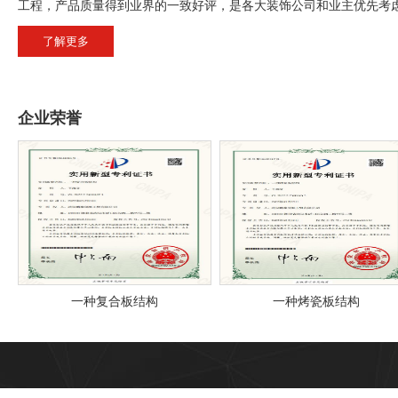
工程，产品质量得到业界的一致好评，是各大装饰公司和业主优先考
鹏泰铝幕墙有拥有一批具有高年资的钣金师傅、车间技术人员，形
了解更多
一体化的现代化大型企业各系列。鹏泰铝幕墙产品适用于: 地铁、商
机场、家居、电影院、洒巴、通道走道、体育馆、游泳池、火车站、
电局、歌舞场、厂房，洗车场、加油站、休闲场所、商业大夏。
公司目前有100万平方铝单板幕墙生产车间，拥有5台配备全伺服电
企业荣誉
价值超过1500万元的自动化设备、26台高精密的各型折弯机、15台
铝扣板数控液压机床；同时配备了从德国SCHUTZE进口的全长25
炭、油漆、粉末、烤瓷等各种表面烤漆。公司拥有强大的研发队伍，
领先同行业的生产流水线，公司在产品研发、生产、销售及售后服务
板结构
一种烤瓷板结构
一种复合