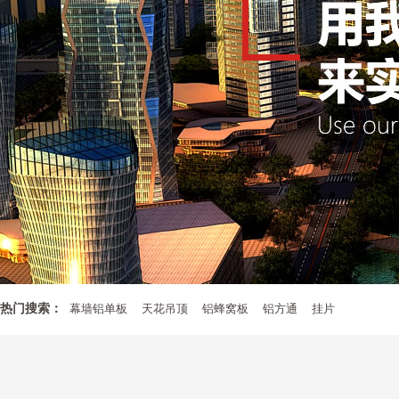
热门搜索：
幕墙铝单板
天花吊顶
铝蜂窝板
铝方通
挂片