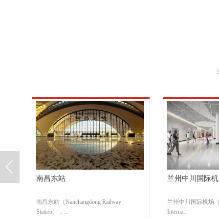
优选成员单位
兰州中川国际机场
天河机场T2航
兰州中川国际机场（Lanzhou Zhongchuan
天河机场T2改造项目
Interna...
式进场，但机场方是拟