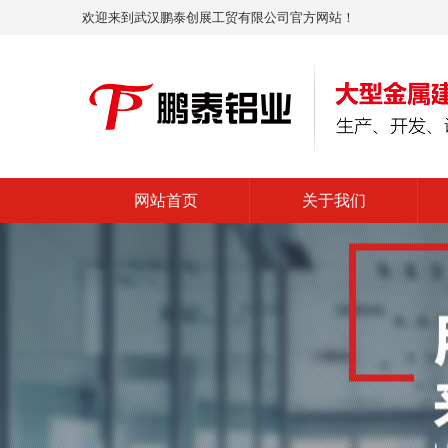
欢迎来到武汉鹏泰创展工贸有限公司官方网站！
网站首页
关于我们