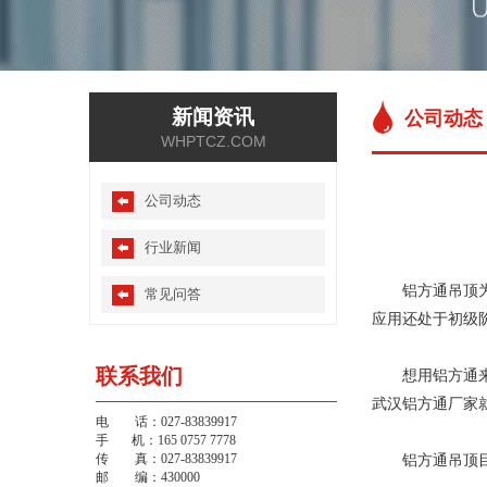
新闻资讯
公司动态
WHPTCZ.COM
公司动态
行业新闻
铝方通吊顶为目
常见问答
应用还处于初级
联系我们
想用铝方通来装
武汉铝方通厂家
电 话：027-83839917
手 机：165 0757 7778
传 真：027-83839917
铝方通吊顶目
邮 编：430000