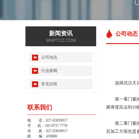
新闻资讯
公司动态
WHPTCZ.COM
公司动态
行业新闻
选择武汉天花吊
常见问答
第一看门窗的材
联系我们
膜厚度应达到1
电 话：027-83839917
第二看门窗的加
手 机：165 0757 7778
传 真：027-83839917
且加工方面也是
邮 编：430000