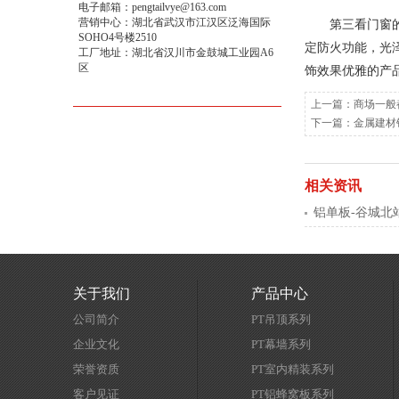
电子邮箱：pengtailvye@163.com
营销中心：湖北省武汉市江汉区泛海国际
第三看门窗的外
SOHO4号楼2510
定防火功能，光
工厂地址：湖北省汉川市金鼓城工业园A6
区
饰效果优雅的产
上一篇：
商场一般
下一篇：
金属建材
相关资讯
铝单板-谷城北
关于我们
产品中心
公司简介
PT吊顶系列
企业文化
PT幕墙系列
荣誉资质
PT室内精装系列
客户见证
PT铝蜂窝板系列